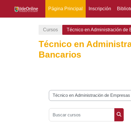
Página Principal
Inscripción
Biblio
Salta al contenido principal
Cursos
Técnico en Administración de
Técnico en Administr
Bancarios
Categorías
Buscar cursos
Busca